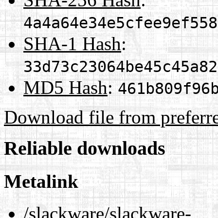
4a4a64e34e5cfee9ef558
SHA-1 Hash
:
33d73c23064be45c45a82
MD5 Hash
:
461b809f96
Download file from preferr
Reliable downloads
Metalink
/slackware/slackware-