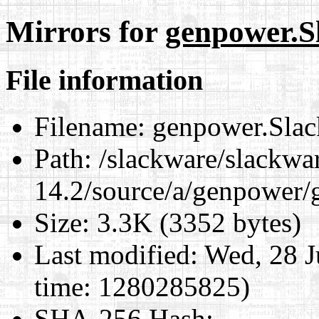
Mirrors for
genpower.S
File information
Filename:
genpower.Slac
Path:
/slackware/slackwa
14.2/source/a/genpower/
Size:
3.3K (3352 bytes)
Last modified:
Wed, 28 J
time: 1280285825)
SHA-256 Hash
: