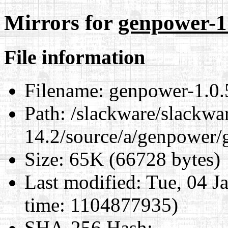
Mirrors for
genpower-1.
File information
Filename:
genpower-1.0.5
Path:
/slackware/slackwa
14.2/source/a/genpower/g
Size:
65K (66728 bytes)
Last modified:
Tue, 04 J
time: 1104877935)
SHA-256 Hash
: