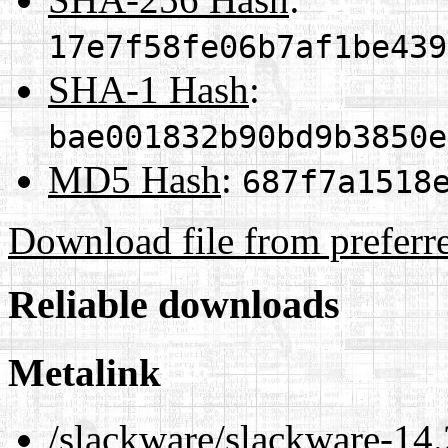
17e7f58fe06b7af1be439
SHA-1 Hash
:
bae001832b90bd9b3850e
MD5 Hash
:
687f7a1518
Download file from preferr
Reliable downloads
Metalink
/slackware/slackware-14