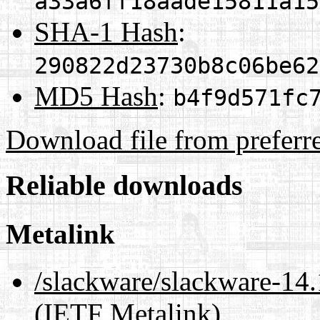
a33a6ff18aade15811a15
SHA-1 Hash
:
290822d23730b8c06be62
MD5 Hash
:
b4f9d571fc
Download file from preferr
Reliable downloads
Metalink
/slackware/slackware-
(IETF Metalink)