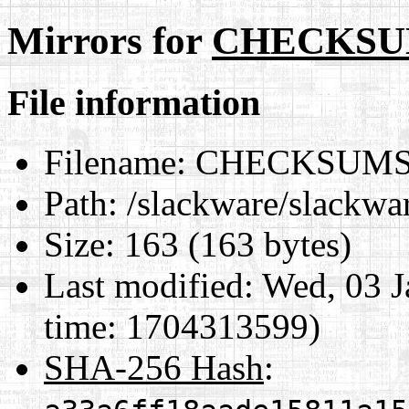
Mirrors for
CHECKSUM
File information
Filename:
CHECKSUMS.
Path:
/slackware/slack
Size:
163 (163 bytes)
Last modified:
Wed, 03 J
time: 1704313599)
SHA-256 Hash
: