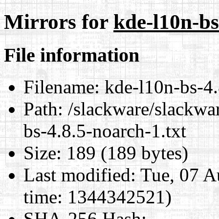
Mirrors for
kde-l10n-bs
File information
Filename:
kde-l10n-bs-4.
Path:
/slackware/slackwar
bs-4.8.5-noarch-1.txt
Size:
189 (189 bytes)
Last modified:
Tue, 07 A
time: 1344342521)
SHA-256 Hash
: