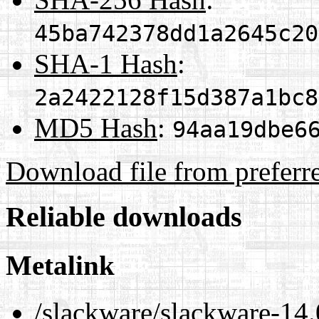
45ba742378dd1a2645c20
SHA-1 Hash
:
2a2422128f15d387a1bc8
MD5 Hash
:
94aa19dbe6
Download file from preferr
Reliable downloads
Metalink
/slackware/slackware-14.