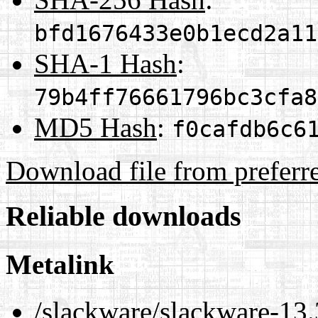
bfd1676433e0b1ecd2a11
SHA-1 Hash
:
79b4ff76661796bc3cfa8
MD5 Hash
:
f0cafdb6c6
Download file from preferr
Reliable downloads
Metalink
/slackware/slackware-13.