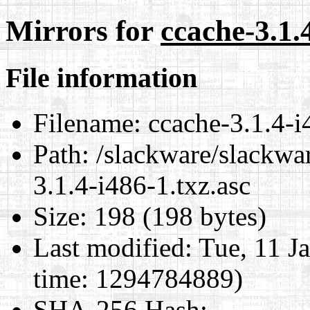
Mirrors for
ccache-3.1.
File information
Filename:
ccache-3.1.4-i
Path:
/slackware/slackwar
3.1.4-i486-1.txz.asc
Size:
198 (198 bytes)
Last modified:
Tue, 11 J
time: 1294784889)
SHA-256 Hash
: