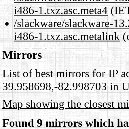
i486-1.txz.asc.meta4
(IET
/slackware/slackware-13.
i486-1.txz.asc.metalink
(
Mirrors
List of best mirrors for IP 
39.958698,-82.998703 in Un
Map showing the closest mi
Found 9 mirrors which ha