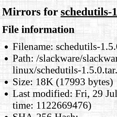
Mirrors for
schedutils-1
File information
Filename:
schedutils-1.5.
Path:
/slackware/slackwar
linux/schedutils-1.5.0.tar
Size:
18K (17993 bytes)
Last modified:
Fri, 29 J
time: 1122669476)
SHA-256 Hash
: