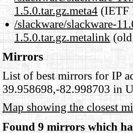
1.5.0.tar.gz.meta4
(IETF 
/slackware/slackware-11.0
1.5.0.tar.gz.metalink
(old
Mirrors
List of best mirrors for IP 
39.958698,-82.998703 in Un
Map showing the closest mi
Found 9 mirrors which ha