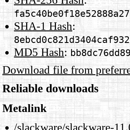
fa5c40be0f18e52888a27
SHA-1 Hash
:
8ebcd0c821d3404caf932
MD5 Hash
:
bb8dc76dd8
Download file from preferr
Reliable downloads
Metalink
/slackware/slackware-11.0