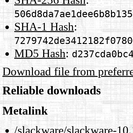
506d8da7ae1dee6b8b135
SHA-1 Hash
:
7279742de3412182f0780
MD5 Hash
:
d237cda0bc
Download file from preferr
Reliable downloads
Metalink
/slackware/slackware-10.