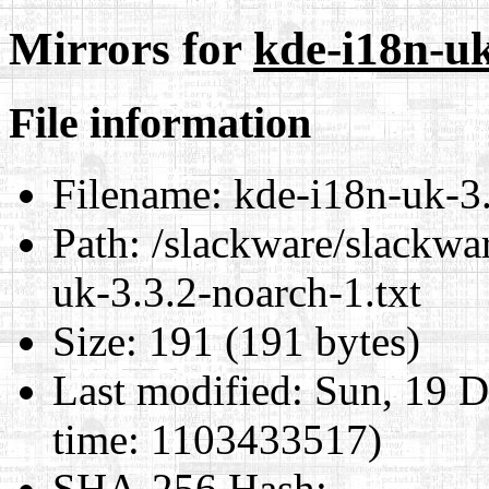
Mirrors for
kde-i18n-uk
File information
Filename:
kde-i18n-uk-3.
Path:
/slackware/slackwar
uk-3.3.2-noarch-1.txt
Size:
191 (191 bytes)
Last modified:
Sun, 19 D
time: 1103433517)
SHA-256 Hash
: