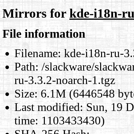
Mirrors for
kde-i18n-ru
File information
Filename:
kde-i18n-ru-3.
Path:
/slackware/slackwar
ru-3.3.2-noarch-1.tgz
Size:
6.1M (6446548 byt
Last modified:
Sun, 19 D
time: 1103433430)
SHA-256 Hash
: