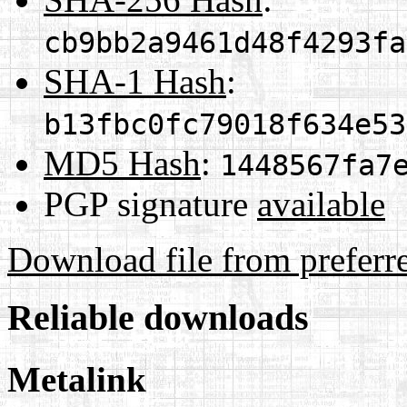
cb9bb2a9461d48f4293fa
SHA-1 Hash
:
b13fbc0fc79018f634e53
MD5 Hash
:
1448567fa7
PGP signature
available
Download file from preferr
Reliable downloads
Metalink