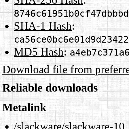
8746c61951b0cf47dbbbd
SHA-1 Hash
:
ca56ce0bc6e01d9d23422
MD5 Hash
:
a4eb7c371a
Download file from preferr
Reliable downloads
Metalink
/slackware/slackware-10.