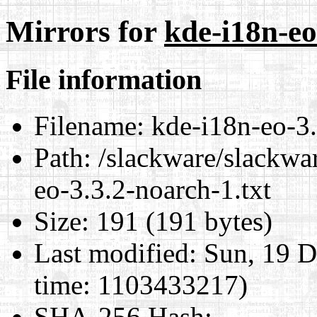
Mirrors for
kde-i18n-eo
File information
Filename:
kde-i18n-eo-3.
Path:
/slackware/slackwar
eo-3.3.2-noarch-1.txt
Size:
191 (191 bytes)
Last modified:
Sun, 19 D
time: 1103433217)
SHA-256 Hash
: