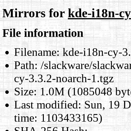
Mirrors for
kde-i18n-cy
File information
Filename:
kde-i18n-cy-3.
Path:
/slackware/slackwar
cy-3.3.2-noarch-1.tgz
Size:
1.0M (1085048 byt
Last modified:
Sun, 19 D
time: 1103433165)
SHA-256 Hash
: