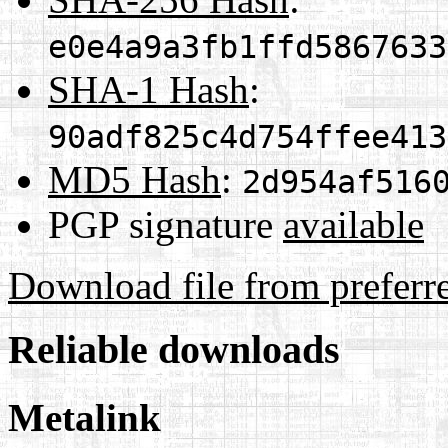
e0e4a9a3fb1ffd5867633
SHA-1 Hash
:
90adf825c4d754ffee413
MD5 Hash
:
2d954af516
PGP signature
available
Download file from preferr
Reliable downloads
Metalink