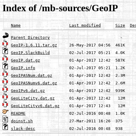
Index of /mb-sources/GeoIP
Name
Last modified
Size
De
Parent Directory
GeoIP-1.6.11.tar.gz
GeoIP.SlackBuild
GeoIP.dat.gz
GeoIP.info
GeoIPASNum.dat.gz
GeoIPASNumv6.dat.gz
GeoIPv6.dat.gz
GeoLiteCity.dat.gz
GeoLiteCityv6.dat.gz
README
doinst.sh
slack-desc